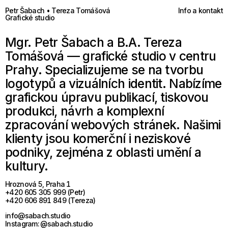
Petr Šabach • Tereza Tomášová
Info a kontakt
Grafické studio
Mgr. Petr Šabach a B.A. Tereza
Tomášová — grafické studio v centru
Prahy. Specializujeme se na tvorbu
logotypů a vizuálních identit. Nabízíme
grafickou úpravu publikací, tiskovou
produkci, návrh a komplexní
zpracování webových stránek. Našimi
klienty jsou komerční i neziskové
podniky, zejména z oblasti umění a
kultury.
Hroznová 5, Praha 1
+420 605 305 999 (Petr)
+420 606 891 849 (Tereza)
info@sabach.studio
Instagram:
@sabach.studio